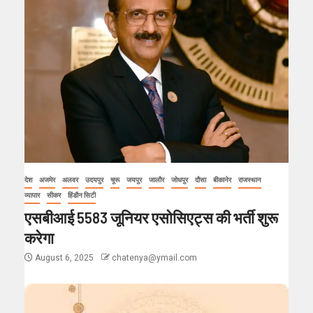
देश
अजमेर
अलवर
उदयपुर
चूरू
जयपुर
जालौर
जोधपुर
दौसा
बीकानेर
राजस्थान
व्यापार
सीकर
हिंडौन सिटी
एसबीआई 5583 जूनियर एसोसिएट्स की भर्ती शुरू
करेगा
August 6, 2025
chatenya@ymail.com