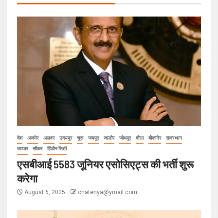
देश
अजमेर
अलवर
उदयपुर
चूरू
जयपुर
जालौर
जोधपुर
दौसा
बीकानेर
राजस्थान
व्यापार
सीकर
हिंडौन सिटी
एसबीआई 5583 जूनियर एसोसिएट्स की भर्ती शुरू
करेगा
August 6, 2025
chatenya@ymail.com