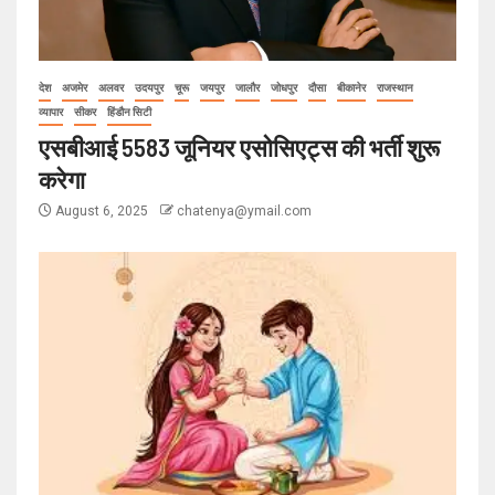
देश
अजमेर
अलवर
उदयपुर
चूरू
जयपुर
जालौर
जोधपुर
दौसा
बीकानेर
राजस्थान
व्यापार
सीकर
हिंडौन सिटी
एसबीआई 5583 जूनियर एसोसिएट्स की भर्ती शुरू
करेगा
August 6, 2025
chatenya@ymail.com