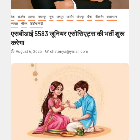
देश
अजमेर
अलवर
उदयपुर
चूरू
जयपुर
जालौर
जोधपुर
दौसा
बीकानेर
राजस्थान
व्यापार
सीकर
हिंडौन सिटी
एसबीआई 5583 जूनियर एसोसिएट्स की भर्ती शुरू
करेगा
August 6, 2025
chatenya@ymail.com