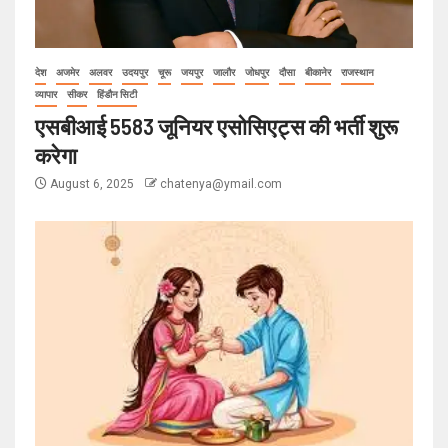
देश
अजमेर
अलवर
उदयपुर
चूरू
जयपुर
जालौर
जोधपुर
दौसा
बीकानेर
राजस्थान
व्यापार
सीकर
हिंडौन सिटी
एसबीआई 5583 जूनियर एसोसिएट्स की भर्ती शुरू
करेगा
August 6, 2025
chatenya@ymail.com