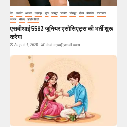
देश
अजमेर
अलवर
उदयपुर
चूरू
जयपुर
जालौर
जोधपुर
दौसा
बीकानेर
राजस्थान
व्यापार
सीकर
हिंडौन सिटी
एसबीआई 5583 जूनियर एसोसिएट्स की भर्ती शुरू
करेगा
August 6, 2025
chatenya@ymail.com