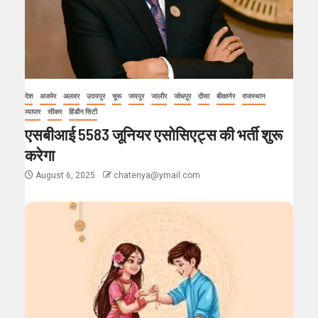
देश
अजमेर
अलवर
उदयपुर
चूरू
जयपुर
जालौर
जोधपुर
दौसा
बीकानेर
राजस्थान
व्यापार
सीकर
हिंडौन सिटी
एसबीआई 5583 जूनियर एसोसिएट्स की भर्ती शुरू
करेगा
August 6, 2025
chatenya@ymail.com