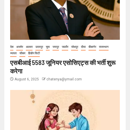
देश
अजमेर
अलवर
उदयपुर
चूरू
जयपुर
जालौर
जोधपुर
दौसा
बीकानेर
राजस्थान
व्यापार
सीकर
हिंडौन सिटी
एसबीआई 5583 जूनियर एसोसिएट्स की भर्ती शुरू
करेगा
August 6, 2025
chatenya@ymail.com