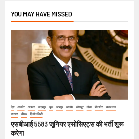
YOU MAY HAVE MISSED
देश
अजमेर
अलवर
उदयपुर
चूरू
जयपुर
जालौर
जोधपुर
दौसा
बीकानेर
राजस्थान
व्यापार
सीकर
हिंडौन सिटी
एसबीआई 5583 जूनियर एसोसिएट्स की भर्ती शुरू
करेगा