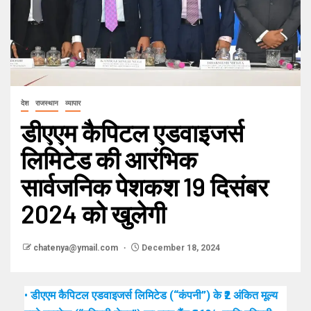
देश
राजस्थान
व्यापार
डीएएम कैपिटल एडवाइजर्स
लिमिटेड की आरंभिक
सार्वजनिक पेशकश 19 दिसंबर
2024 को खुलेगी
chatenya@ymail.com
December 18, 2024
•
डीएएम कैपिटल एडवाइजर्स लिमिटेड (“कंपनी”) के ₹2 अंकित मूल्य