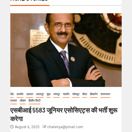
देश
अजमेर
अलवर
उदयपुर
चूरू
जयपुर
जालौर
जोधपुर
दौसा
बीकानेर
राजस्थान
व्यापार
सीकर
हिंडौन सिटी
एसबीआई 5583 जूनियर एसोसिएट्स की भर्ती शुरू
करेगा
August 6, 2025
chatenya@ymail.com