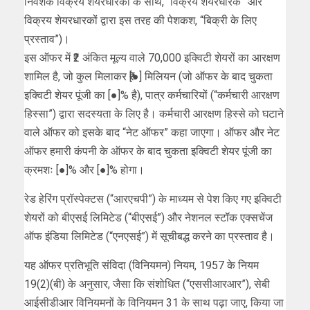
निवेशक विक्रय शेयरधारकों के साथ, “विक्रय शेयरधारक” और
विक्रय शेयरधारकों द्वारा इस तरह की पेशकश, “बिक्री के लिए
प्रस्ताव”)।
इस ऑफर में ₹2 अंकित मूल्य वाले 70,000 इक्विटी शेयरों का आरक्षण
शामिल है, जो कुल मिलाकर ₹[●] मिलियन (जो ऑफर के बाद चुकता
इक्विटी शेयर पूंजी का [●]% है), पात्र कर्मचारियों (“कर्मचारी आरक्षण
हिस्सा”) द्वारा सदस्यता के लिए है। कर्मचारी आरक्षण हिस्से को घटाने
वाले ऑफर को इसके बाद “नेट ऑफर” कहा जाएगा। ऑफर और नेट
ऑफर हमारी कंपनी के ऑफर के बाद चुकता इक्विटी शेयर पूंजी का
क्रमशः [●]% और [●]% होगा।
रेड हेरिंग प्रॉस्पेक्टस (“आरएचपी”) के माध्यम से पेश किए गए इक्विटी
शेयरों को बीएसई लिमिटेड (“बीएसई”) और नेशनल स्टॉक एक्सचेंज
ऑफ इंडिया लिमिटेड (“एनएसई”) में सूचीबद्ध करने का प्रस्ताव है।
यह ऑफर प्रतिभूति संविदा (विनियमन) नियम, 1957 के नियम
19(2)(बी) के अनुसार, जैसा कि संशोधित (“एससीआरआर”), सेबी
आईसीडीआर विनियमनों के विनियमन 31 के साथ पढ़ा जाए, किया जा