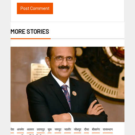
MORE STORIES
देश
अजमेर
अलवर
उदयपुर
चूरू
जयपुर
जालौर
जोधपुर
दौसा
बीकानेर
राजस्थान