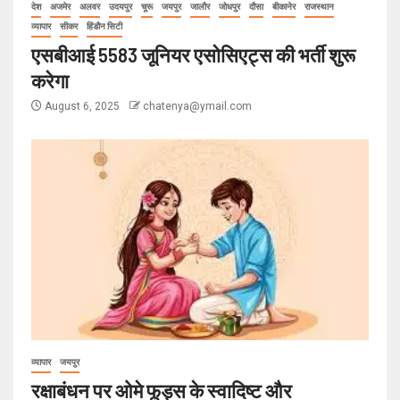
देश
अजमेर
अलवर
उदयपुर
चूरू
जयपुर
जालौर
जोधपुर
दौसा
बीकानेर
राजस्थान
व्यापार
सीकर
हिंडौन सिटी
एसबीआई 5583 जूनियर एसोसिएट्स की भर्ती शुरू
करेगा
August 6, 2025
chatenya@ymail.com
व्यापार
जयपुर
रक्षाबंधन पर ओमे फूड्स के स्वादिष्ट और