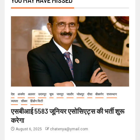
YOU MAY HAVE MISSED
देश
अजमेर
अलवर
उदयपुर
चूरू
जयपुर
जालौर
जोधपुर
दौसा
बीकानेर
राजस्थान
व्यापार
सीकर
हिंडौन सिटी
एसबीआई 5583 जूनियर एसोसिएट्स की भर्ती शुरू
करेगा
August 6, 2025
chatenya@ymail.com