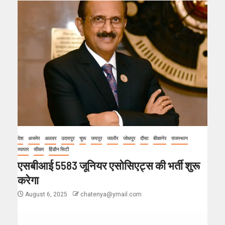
देश
अजमेर
अलवर
उदयपुर
चूरू
जयपुर
जालौर
जोधपुर
दौसा
बीकानेर
राजस्थान
व्यापार
सीकर
हिंडौन सिटी
एसबीआई 5583 जूनियर एसोसिएट्स की भर्ती शुरू
करेगा
August 6, 2025
chatenya@ymail.com