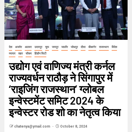
देश
अजमेर
अलवर
उदयपुर
चूरू
जयपुर
जालौर
जोधपुर
दौसा
बीकानेर
राजस्थान
विदेश
व्यापार
शहर
सीकर
हिंडौन सिटी
उद्योग एवं वाणिज्य मंत्री कर्नल
राज्यवर्धन राठौड़ ने सिंगापुर में
‘राइजिंग राजस्थान’ ग्लोबल
इन्वेस्टमेंट समिट 2024 के
इन्वेस्टर रोड शो का नेतृत्व किया
chatenya@ymail.com
October 8, 2024