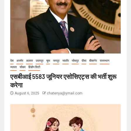
देश
अजमेर
अलवर
उदयपुर
चूरू
जयपुर
जालौर
जोधपुर
दौसा
बीकानेर
राजस्थान
व्यापार
सीकर
हिंडौन सिटी
एसबीआई 5583 जूनियर एसोसिएट्स की भर्ती शुरू
करेगा
August 6, 2025
chatenya@ymail.com