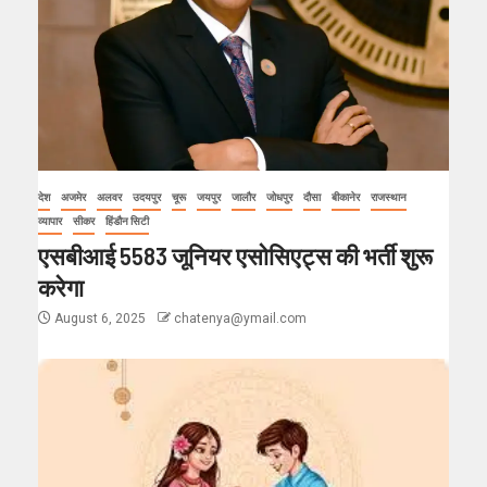
देश
अजमेर
अलवर
उदयपुर
चूरू
जयपुर
जालौर
जोधपुर
दौसा
बीकानेर
राजस्थान
व्यापार
सीकर
हिंडौन सिटी
एसबीआई 5583 जूनियर एसोसिएट्स की भर्ती शुरू
करेगा
August 6, 2025
chatenya@ymail.com