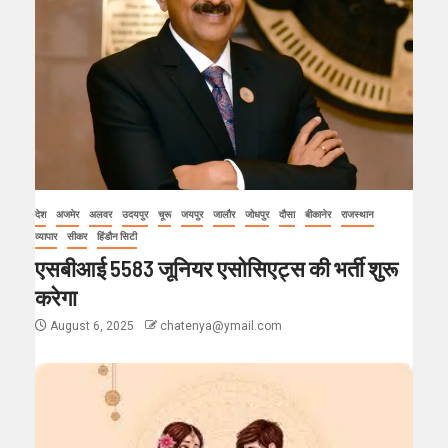
देश
अजमेर
अलवर
उदयपुर
चूरू
जयपुर
जालौर
जोधपुर
दौसा
बीकानेर
राजस्थान
व्यापार
सीकर
हिंडौन सिटी
एसबीआई 5583 जूनियर एसोसिएट्स की भर्ती शुरू
करेगा
August 6, 2025
chatenya@ymail.com