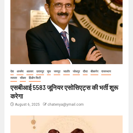
देश
अजमेर
अलवर
उदयपुर
चूरू
जयपुर
जालौर
जोधपुर
दौसा
बीकानेर
राजस्थान
व्यापार
सीकर
हिंडौन सिटी
एसबीआई 5583 जूनियर एसोसिएट्स की भर्ती शुरू
करेगा
August 6, 2025
chatenya@ymail.com