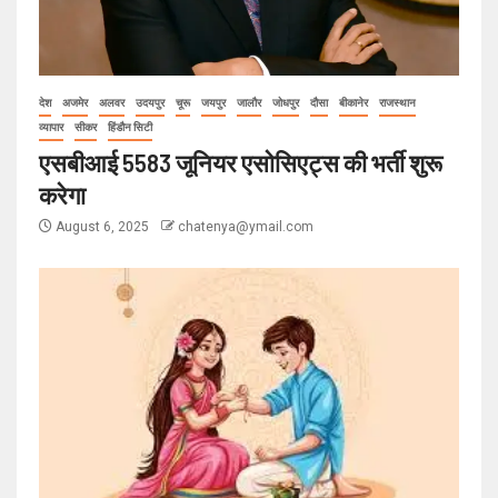
देश
अजमेर
अलवर
उदयपुर
चूरू
जयपुर
जालौर
जोधपुर
दौसा
बीकानेर
राजस्थान
व्यापार
सीकर
हिंडौन सिटी
एसबीआई 5583 जूनियर एसोसिएट्स की भर्ती शुरू
करेगा
August 6, 2025
chatenya@ymail.com