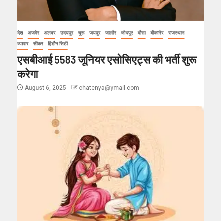
देश
अजमेर
अलवर
उदयपुर
चूरू
जयपुर
जालौर
जोधपुर
दौसा
बीकानेर
राजस्थान
व्यापार
सीकर
हिंडौन सिटी
एसबीआई 5583 जूनियर एसोसिएट्स की भर्ती शुरू
करेगा
August 6, 2025
chatenya@ymail.com