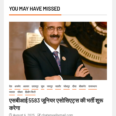
YOU MAY HAVE MISSED
देश
अजमेर
अलवर
उदयपुर
चूरू
जयपुर
जालौर
जोधपुर
दौसा
बीकानेर
राजस्थान
व्यापार
सीकर
हिंडौन सिटी
एसबीआई 5583 जूनियर एसोसिएट्स की भर्ती शुरू
करेगा
August 6, 2025
chatenya@ymail.com