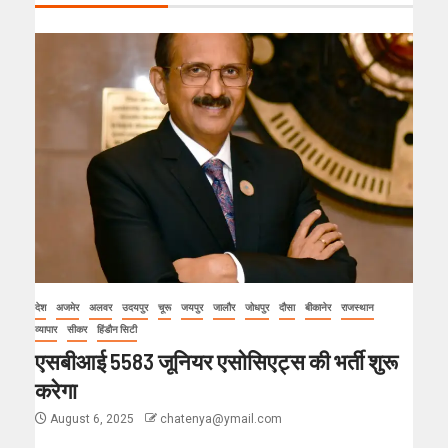
देश
अजमेर
अलवर
उदयपुर
चूरू
जयपुर
जालौर
जोधपुर
दौसा
बीकानेर
राजस्थान
व्यापार
सीकर
हिंडौन सिटी
एसबीआई 5583 जूनियर एसोसिएट्स की भर्ती शुरू
करेगा
August 6, 2025
chatenya@ymail.com