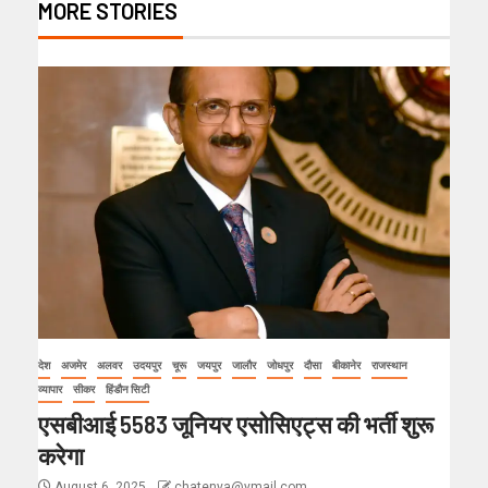
MORE STORIES
देश
अजमेर
अलवर
उदयपुर
चूरू
जयपुर
जालौर
जोधपुर
दौसा
बीकानेर
राजस्थान
व्यापार
सीकर
हिंडौन सिटी
एसबीआई 5583 जूनियर एसोसिएट्स की भर्ती शुरू
करेगा
August 6, 2025
chatenya@ymail.com