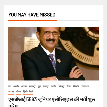
YOU MAY HAVE MISSED
देश
अजमेर
अलवर
उदयपुर
चूरू
जयपुर
जालौर
जोधपुर
दौसा
बीकानेर
राजस्थान
व्यापार
सीकर
हिंडौन सिटी
एसबीआई 5583 जूनियर एसोसिएट्स की भर्ती शुरू
करेगा