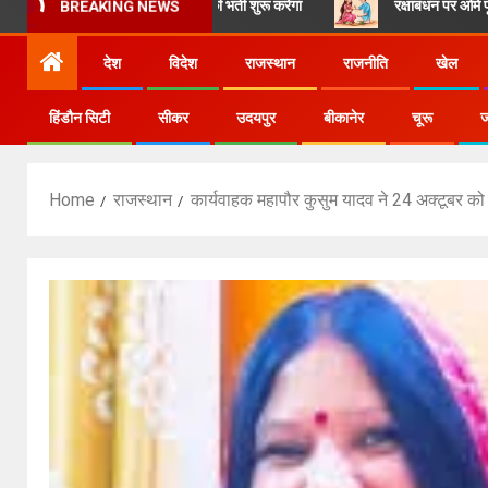
3 जूनियर एसोसिएट्स की भर्ती शुरू करेगा
रक्षाबंधन पर ओमे फूड्स के स्वादिष्
BREAKING NEWS
देश
विदेश
राजस्थान
राजनीति
खेल
हिंडौन सिटी
सीकर
उदयपुर
बीकानेर
चूरू
ज
Home
राजस्थान
कार्यवाहक महापौर कुसुम यादव ने 24 अक्टूबर को 