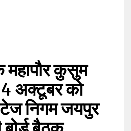
क महापौर कुसुम
24 अक्टूबर को
रिटेज निगम जयपुर
 बोर्ड बैठक