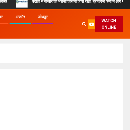
वेदांता ने बाजार का भरोसा जीतना जारी रखा: ब्रोकरेज फर्मों ने आगे मजबूत आय का अनु
वर
अजमेर
जोधपुर
WATCH
ONLINE