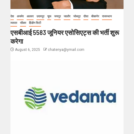
देश
अजमेर
अलवर
उदयपुर
चूरू
जयपुर
जालौर
जोधपुर
दौसा
बीकानेर
राजस्थान
व्यापार
सीकर
हिंडौन सिटी
एसबीआई 5583 जूनियर एसोसिएट्स की भर्ती शुरू
करेगा
August 6, 2025
chatenya@ymail.com