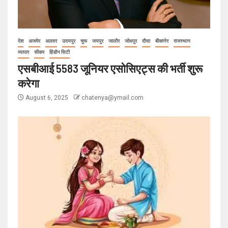
देश
अजमेर
अलवर
उदयपुर
चूरू
जयपुर
जालौर
जोधपुर
दौसा
बीकानेर
राजस्थान
व्यापार
सीकर
हिंडौन सिटी
एसबीआई 5583 जूनियर एसोसिएट्स की भर्ती शुरू
करेगा
August 6, 2025
chatenya@ymail.com